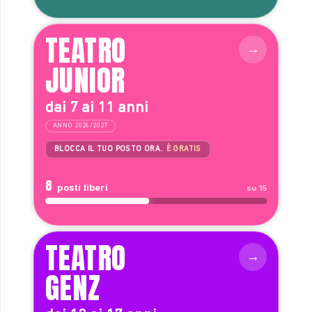
TEATRO
JUNIOR
dai 7 ai 11 anni
ANNO 2026/2027
BLOCCA IL TUO POSTO ORA.
È GRATIS
8
posti liberi
su 15
TEATRO
GENZ