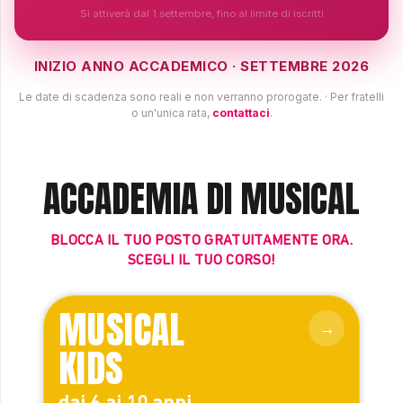
Si attiverà dal 1 settembre, fino al limite di iscritti
INIZIO ANNO ACCADEMICO · SETTEMBRE 2026
Le date di scadenza sono reali e non verranno prorogate. · Per fratelli
o un'unica rata,
contattaci
.
ACCADEMIA DI MUSICAL
BLOCCA IL TUO POSTO GRATUITAMENTE ORA.
SCEGLI IL TUO CORSO!
MUSICAL
KIDS