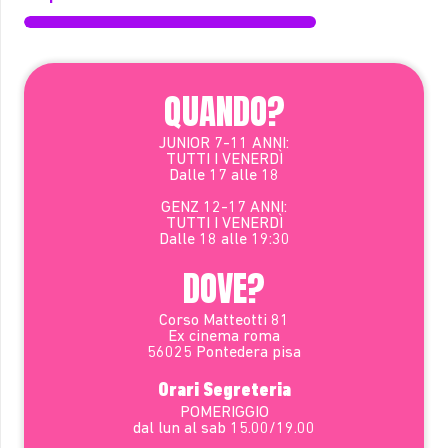
QUANDO?
JUNIOR 7-11 ANNI:
TUTTI I VENERDÌ
Dalle 17 alle 18
GENZ 12-17 ANNI:
TUTTI I VENERDÌ
Dalle 18 alle 19:30
DOVE?
Corso Matteotti 81
Ex cinema roma
56025 Pontedera pisa
Orari Segreteria
POMERIGGIO
dal lun al sab 15.00/19.00