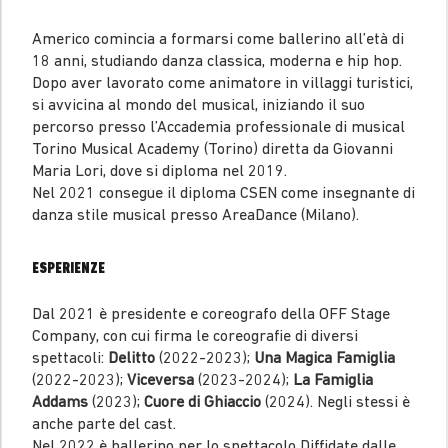
Americo comincia a formarsi come ballerino all’età di
18 anni, studiando danza classica, moderna e hip hop.
Dopo aver lavorato come animatore in villaggi turistici,
si avvicina al mondo del musical, iniziando il suo
percorso presso l’Accademia professionale di musical
Torino Musical Academy (Torino) diretta da Giovanni
Maria Lori, dove si diploma nel 2019.
Nel 2021 consegue il diploma CSEN come insegnante di
danza stile musical presso AreaDance (Milano).
ESPERIENZE
Dal 2021 è presidente e coreografo della OFF Stage
Company, con cui firma le coreografie di diversi
spettacoli:
Delitto
(2022-2023);
Una Magica Famiglia
(2022-2023);
Viceversa
(2023-2024);
La Famiglia
Addams
(2023);
Cuore di Ghiaccio
(2024). Negli stessi è
anche parte del cast.
Nel 2022 è ballerino per lo spettacolo Diffidate dalle