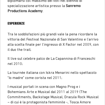
diplomarsi col massimo dei voti nel biennio di
specializzazione artistica presso la
Sanremo
Productions Academy
.
ESPERIENZE
Tra le soddisfazioni più grandi vale la pena ricordare la
vittoria del Festival Nazionale di San Valentino e l’arrivo
alla scelta finale per l’ingresso di X Factor nel 2009, con
il duo the trail;
Il live sul celebre palco de La Capannina di Franceschi
nel 2010;
La tournée italiana con Iskra Menarini nello spettacolo
“Io madre” come corista nel 2011;
I musical portati in scena con Magno Prog e i
Bohemians Arte e Musical dal 2011 al 2019 (The
Commitments, Backstage Musical, Dracula Rock Musical
– di cui è la protagonista femminile -, Tosca Amore