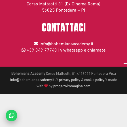
Corso Matteotti 81 (Ex Cinema Roma)
56025 Pontedera – PI
CONTATTACI
info@bohemiansacademy.it
+39 349 7774814
whatsapp e chiamate
Bohemians Academy
Corso Matteotti, 81 // 56025 Pontedera Pisa
info@bohemiansacademy.it
//
privacy policy
&
cookie policy
// made
with
by
progettoimmagina.com