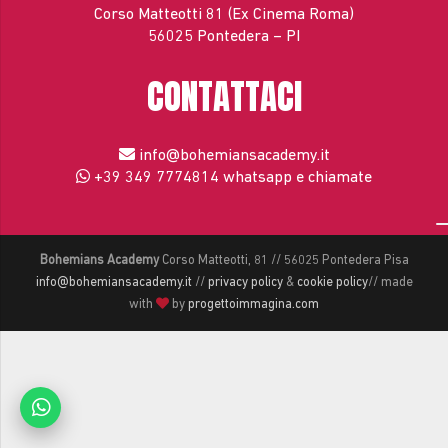
Corso Matteotti 81 (Ex Cinema Roma)
56025 Pontedera – PI
CONTATTACI
info@bohemiansacademy.it
+39 349 7774814
whatsapp e chiamate
Bohemians Academy
Corso Matteotti, 81 // 56025 Pontedera Pisa
info@bohemiansacademy.it
//
privacy policy
&
cookie policy
// made
with
by
progettoimmagina.com