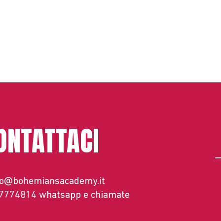
ONTATTACI
fo@bohemiansacademy.it
 7774814
whatsapp e chiamate