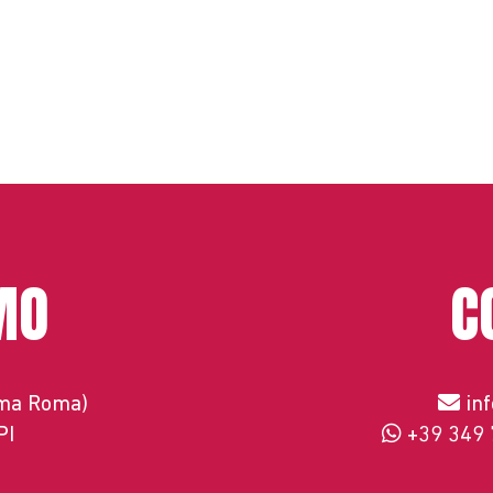
MO
C
ema Roma)
in
PI
+39 349