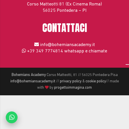
Corso Matteotti 81 (Ex Cinema Roma)
56025 Pontedera – PI
CONTATTACI
info@bohemiansacademy.it
+39 349 7774814
whatsapp e chiamate
Bohemians Academy
Corso Matteotti, 81 // 56025 Pontedera Pisa
info@bohemiansacademy.it
//
privacy policy
&
cookie policy
// made
with
by
progettoimmagina.com