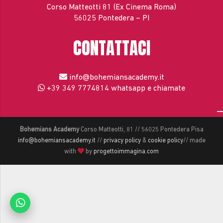
Corso Matteotti 81 (Ex Cinema Roma)
56025 Pontedera – PI
CONTATTACI
info@bohemiansacademy.it
+39 349 7774814
whatsapp e chiamate
Bohemians Academy
Corso Matteotti, 81 // 56025 Pontedera Pisa
info@bohemiansacademy.it
//
privacy policy
&
cookie policy
// made
with
by
progettoimmagina.com