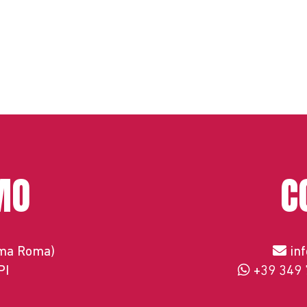
MO
C
ema Roma)
in
PI
+39 349