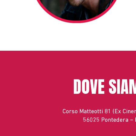
DOVE SIA
Corso Matteotti 81 (Ex Cin
56025 Pontedera – 