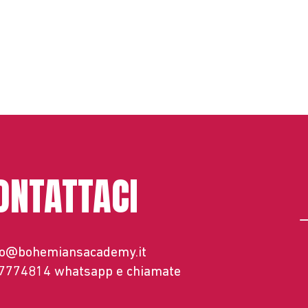
ONTATTACI
fo@bohemiansacademy.it
 7774814
whatsapp e chiamate