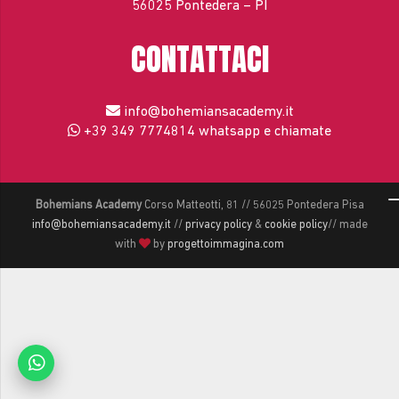
56025 Pontedera – PI
CONTATTACI
info@bohemiansacademy.it
+39 349 7774814
whatsapp e chiamate
Bohemians Academy
Corso Matteotti, 81 // 56025 Pontedera Pisa
info@bohemiansacademy.it
//
privacy policy
&
cookie policy
// made
with
by
progettoimmagina.com