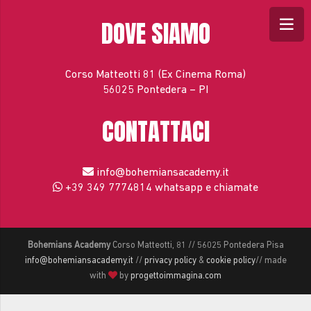
DOVE SIAMO
Corso Matteotti 81 (Ex Cinema Roma)
56025 Pontedera – PI
CONTATTACI
info@bohemiansacademy.it
+39 349 7774814
whatsapp e chiamate
Bohemians Academy
Corso Matteotti, 81 // 56025 Pontedera Pisa
info@bohemiansacademy.it
//
privacy policy
&
cookie policy
// made
with
by
progettoimmagina.com