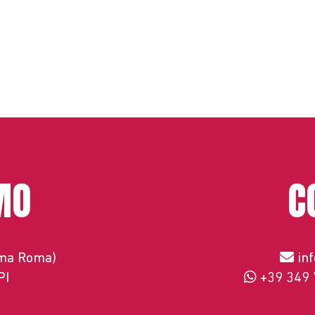
MO
C
ema Roma)
in
PI
+39 349