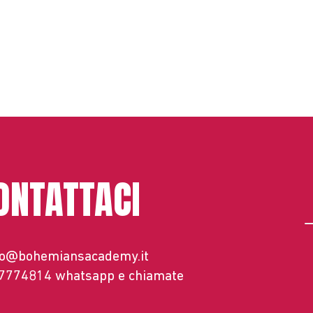
ONTATTACI
fo@bohemiansacademy.it
 7774814
whatsapp e chiamate