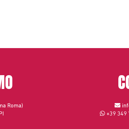
MO
C
ema Roma)
in
PI
+39 349