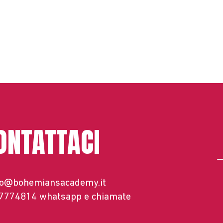
ONTATTACI
fo@bohemiansacademy.it
 7774814
whatsapp e chiamate